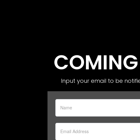
COMING
Input your email to be notif
Se sei
un
essere
umano,
lascia