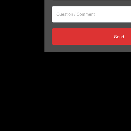
questo
campo
vuoto.