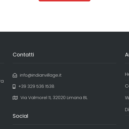
Contatti
A
H
info@indianvillage.it
ra
C
+39 329 536 1538
Via Valmorel 11, 32020 Limana BL
W
D
Social